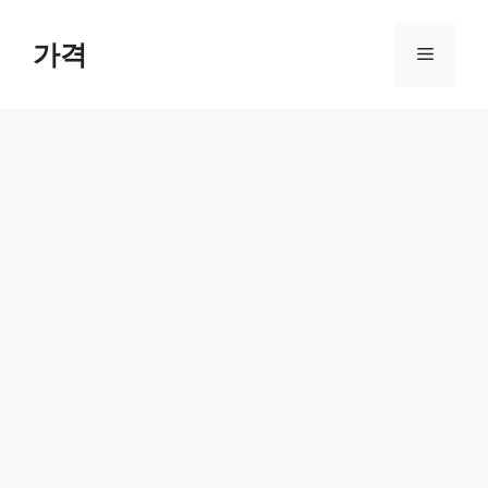
컨
텐
가격
메
츠
로
뉴
건
너
뛰
기