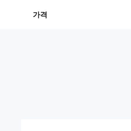
컨
텐
가격
츠
로
건
너
뛰
기