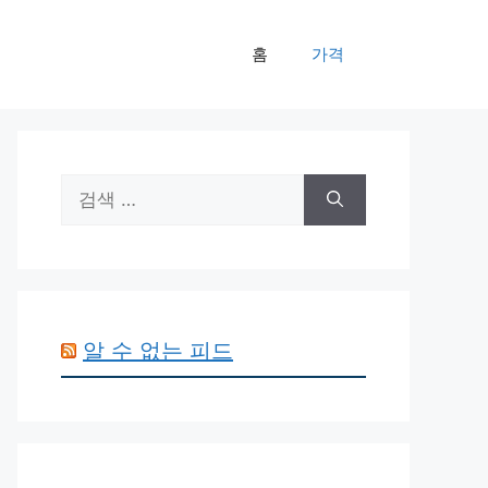
홈
가격
검
색:
알 수 없는 피드