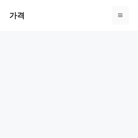
컨
텐
가격
메
츠
로
뉴
건
너
뛰
기