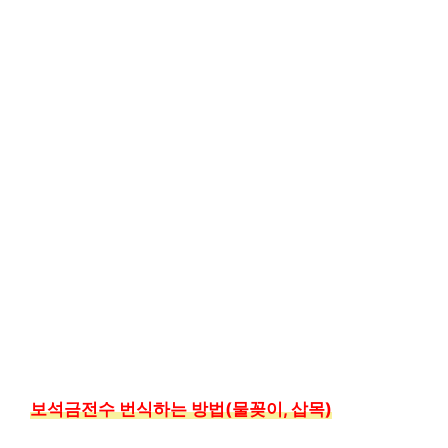
보석금전수 번식하는 방법(물꽂이, 삽목)