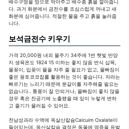
배수구멍을 망으로 막아주고 배수층 흙을 깔아줍니
다. 과거 화분에서 금전수를 조심스럽게 꺼내고 새
화분에 심어줍니다. 적절한 물을 주고 흙을 눌러줍
니다.
보석금전수 키우기
가격 20,000원 내외 물주기 34주에 1번 햇빛 반양
지 생육온도 1824 15 이하는 좋지 않음 번식 삽목,
물꽂이, 입꽂이 물을 자주 줄 필요가 없고, 물빠짐이
좋은 용토코코칩를 활용하는 것이 좋습니다. 자라는
빠르기는 느리기 때문에 분갈이를 자주해줄 필요는
없습니다.. 통풍이 잘 안되거나, 물빠짐이 좋지 않을
경우 혹은 찬공기에 노출됐을 때 잎이 누렇게 변하
고 줄기가 물러질 수 있어요.
천남성과라 수액에 옥살산칼슘Calcuim Oxalate이
들어있는데, 옥산살칼슘 결정은 동물에 염증을 유발