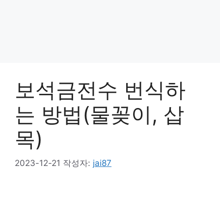
보석금전수 번식하
는 방법(물꽂이, 삽
목)
2023-12-21
작성자:
jai87