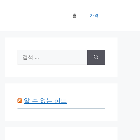
홈
가격
검
색:
알 수 없는 피드