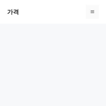
컨
텐
가격
메
츠
로
뉴
건
너
뛰
기