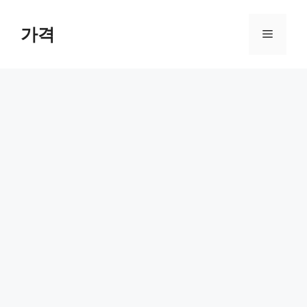
컨
텐
가격
메
츠
로
뉴
건
너
뛰
기