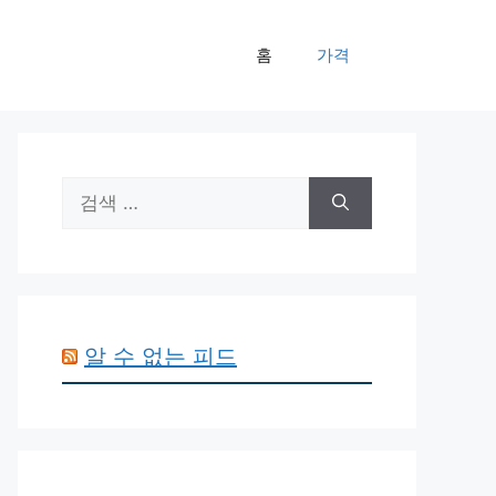
홈
가격
검
색:
알 수 없는 피드