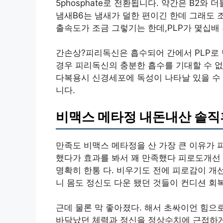
5phosphate로 전환됩니다. 약간은 B2와
냄새B6는 냄새가 덜한 편이긴 한데 그래도 조
출속도가 조금 그렇기는 한데,PLP가 몇십배
간손상?피리독신은 흡수되어 간에서 PLP로
경우 피리독신의 충분한 흡수를 기대할 수 없
다복용시 신경세포에 독성이 나타날 있을 수 
니다.
비맥스 메타정 내돈내산 솔
만족도 비맥스 메타정을 산 가장 큰 이유가 피
했다가 효과를 봐서 꽤 만족했다 피로도개선
명확히 한통 다. 비우기도 전에 피로감이 개
니 몸도 정신도 다운 됐던 것들이 컨디션 회
근데 물론 막 좋아졌다. 해서 초싸이언 힘으
바닥났던 체력과 정신을 정상수치에 근접하게 