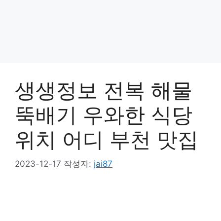
생생정보 전복 해물
뚝배기 우와한 식당
위치 어디 부천 맛집
2023-12-17
작성자:
jai87