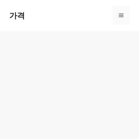
컨
텐
가격
메
츠
로
뉴
건
너
뛰
기