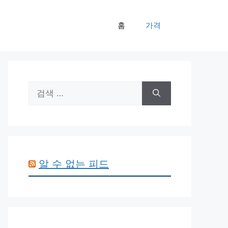
홈
가격
검
색:
알 수 없는 피드