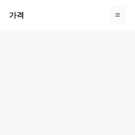
컨
텐
가격
메
츠
로
뉴
건
너
뛰
기