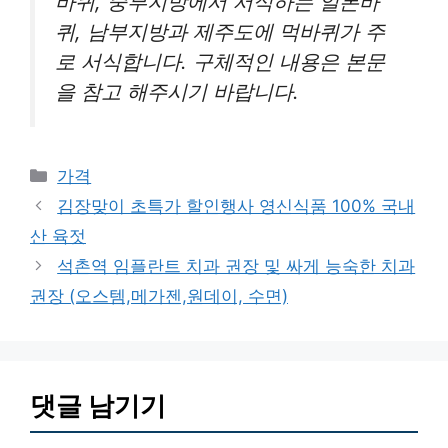
바퀴, 중부지방에서 서식하는 일본바
퀴, 남부지방과 제주도에 먹바퀴가 주
로 서식합니다. 구체적인 내용은 본문
을 참고 해주시기 바랍니다.
카
가격
테
김장맞이 초특가 할인행사 영신식품 100% 국내
고
산 육젓
리
석촌역 임플란트 치과 권장 및 싸게 능숙한 치과
권장 (오스템,메가젠,원데이, 수면)
댓글 남기기