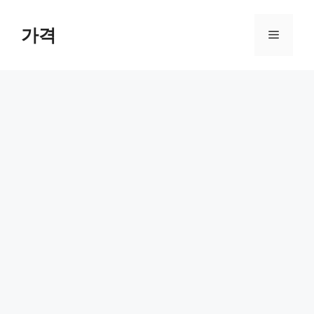
컨
텐
가격
메
츠
로
뉴
건
너
뛰
기