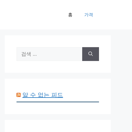
홈
가격
검
색:
알 수 없는 피드