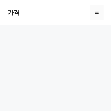
컨
텐
가격
메
츠
로
뉴
건
너
뛰
기