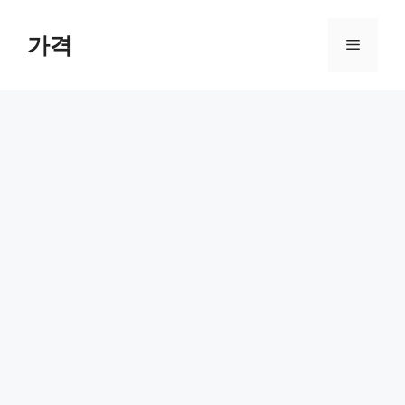
컨
텐
가격
메
츠
로
뉴
건
너
뛰
기