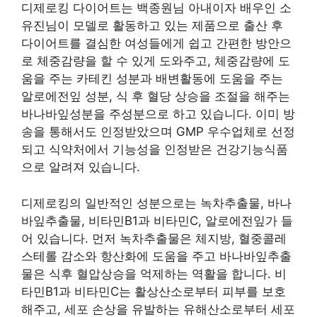
디제로킹 다이어트는 백종원님 아내이자 배우인 소
유진님이 모델로 활동하고 있는 제품으로 출산 후
다이어트를 결심한 여성들에게 쉽고 간편한 방안으
로 체중감량을 할 수 있게 도와주고, 체중감량에 도
움을 주는 카테킨 성분과 배변활동에 도움을 주는
알로에전잎 성분, 식 후 혈당 상승을 조절을 해주는
바나바잎성분을 주성분으로 하고 있습니다. 이미 방
송을 통해서도 인정받았으며 GMP 우수업체로 선정
되고 식약처에서 기능성을 인정받은 건강기능식품
으로 알려져 있습니다.
디제로킹의 일반적인 성분으로는 녹차추출물, 바나
바잎추출물, 비타민B1과 비타민C, 알로에전잎가 들
어 있습니다. 먼저 녹차추출물은 체지방, 혈중콜레
스테롤 감소와 항산화에 도움을 주고 바나바잎추출
물은 식후 혈압상승을 억제하는 역활을 합니다. 비
타민B1과 비타민C는 활상산소로부터 피부를 보호
해주고, 세포 손상을 유발하는 유해산소로부터 세포