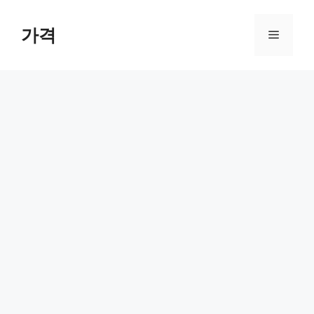
컨
텐
가격
메
츠
로
뉴
건
너
뛰
기