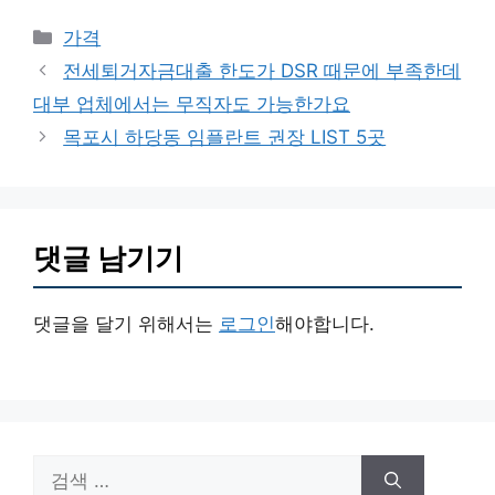
카
가격
테
전세퇴거자금대출 한도가 DSR 때문에 부족한데
고
대부 업체에서는 무직자도 가능한가요
리
목포시 하당동 임플란트 권장 LIST 5곳
댓글 남기기
댓글을 달기 위해서는
로그인
해야합니다.
검
색: