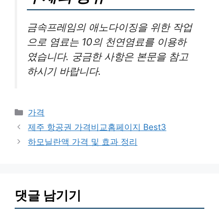
금속프레임의 애노다이징을 위한 작업
으로 염료는 10의 천연염료를 이용하
였습니다. 궁금한 사항은 본문을 참고
하시기 바랍니다.
카
가격
테
제주 항공권 가격비교홈페이지 Best3
고
하모닐란액 가격 및 효과 정리
리
댓글 남기기