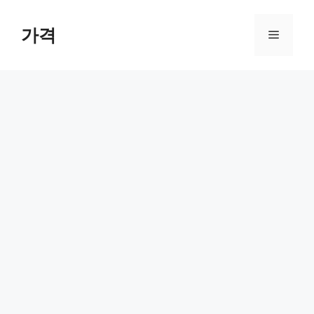
컨
텐
가격
메
츠
로
뉴
건
너
뛰
기