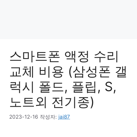
스마트폰 액정 수리
교체 비용 (삼성폰 갤
럭시 폴드, 플립, S,
노트외 전기종)
2023-12-16
작성자:
jai87