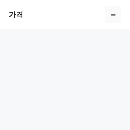
컨
텐
가격
메
츠
로
뉴
건
너
뛰
기