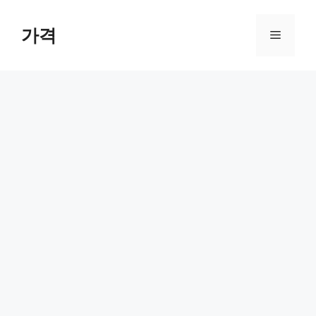
컨
텐
가격
메
츠
로
뉴
건
너
뛰
기