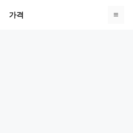
컨
텐
가격
메
츠
로
뉴
건
너
뛰
기