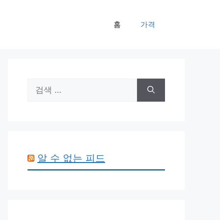
홈
가격
검
색:
알 수 없는 피드