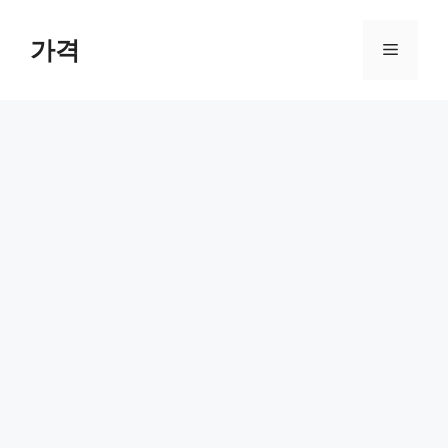
컨
텐
가격
메
츠
로
뉴
건
너
뛰
기