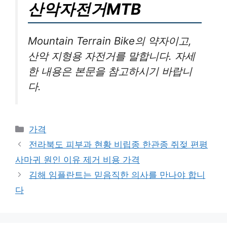
산악자전거MTB
Mountain Terrain Bike의 약자이고,
산악 지형용 자전거를 말합니다. 자세
한 내용은 본문을 참고하시기 바랍니
다.
카
가격
테
전라북도 피부과 현황 비립종 한관종 쥐젖 편평
고
사마귀 원인 이유 제거 비용 가격
리
김해 임플란트는 믿음직한 의사를 만나야 합니
다