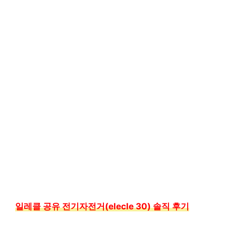
일레클 공유 전기자전거(elecle 30) 솔직 후기