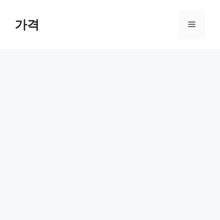
컨
텐
가격
메
츠
로
뉴
건
너
뛰
기