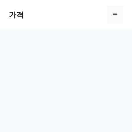
컨
텐
가격
메
츠
로
뉴
건
너
뛰
기