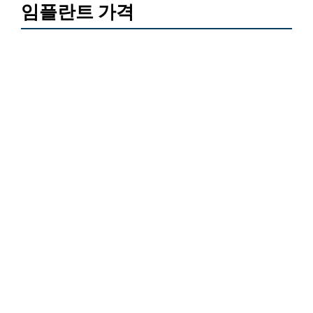
임플란트 가격