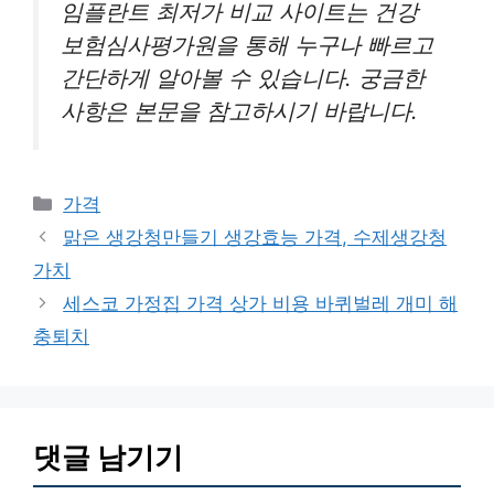
임플란트 최저가 비교 사이트는 건강
보험심사평가원을 통해 누구나 빠르고
간단하게 알아볼 수 있습니다. 궁금한
사항은 본문을 참고하시기 바랍니다.
카
가격
테
맑은 생강청만들기 생강효능 가격, 수제생강청
고
가치
리
세스코 가정집 가격 상가 비용 바퀴벌레 개미 해
충퇴치
댓글 남기기