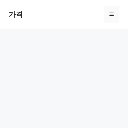
컨
텐
가격
메
츠
로
뉴
건
너
뛰
기