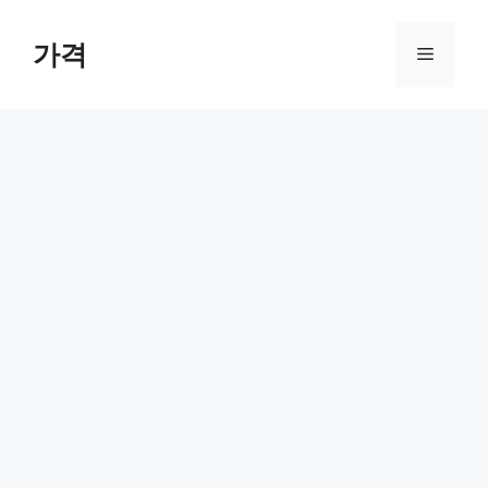
컨
텐
가격
메
츠
로
뉴
건
너
뛰
기