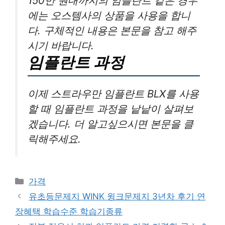
150만 원대까지의 임플란트 같은 경우
에는 오스템사의 상품을 사용을 합니
다. 구체적인 내용은 본문을 참고 해주
시기 바랍니다.
임플란트 과정
이제 스트라우만 임플란트 BLX를 사용
할 때 임플란트 과정을 낱낱이 살펴보
겠습니다. 더 알고싶으시면 본문을 클
릭해주세요.
카
가격
테
유초등문제지 WINK 윙크문제지 3년차 후기 연
고
장혜택 학습수준 학습기종류
리