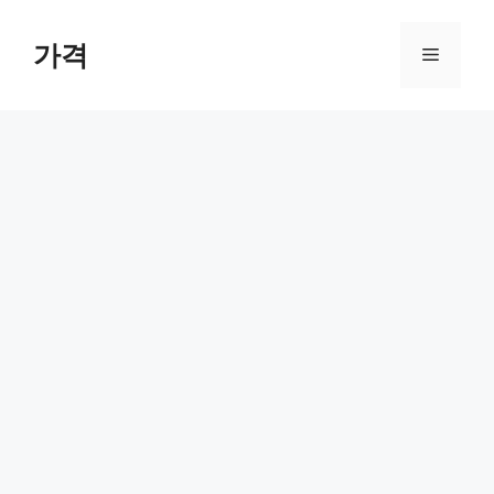
컨
텐
가격
메
츠
로
뉴
건
너
뛰
기