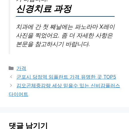
신경치료 과정
치과에 간 첫 째날에는 파노라마 X레이
사진을 찍었어요. 좀 더 자세한 사항은
본문을 참고하시기 바랍니다.
카
가격
테
군포시 당정역 임플란트 가격 유명한 곳 TOP5
고
김오곤체중감량 세상 믿을수 있는 신비감플러스
리
다이어트
댓글 남기기