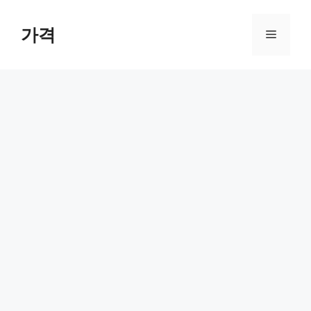
컨
텐
가격
메
츠
로
뉴
건
너
뛰
기