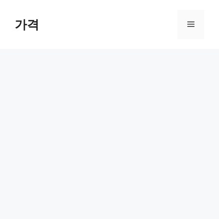
컨
텐
가격
메
츠
로
뉴
건
너
뛰
기