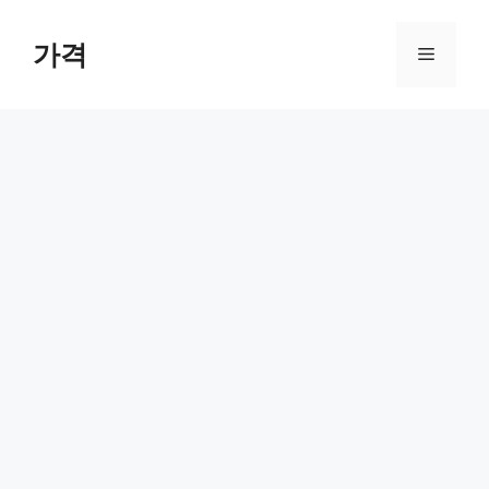
컨
텐
가격
메
츠
로
뉴
건
너
뛰
기