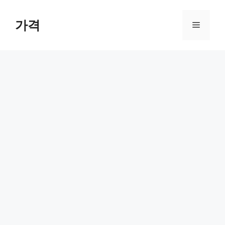
컨
텐
가격
메
츠
로
뉴
건
너
뛰
기