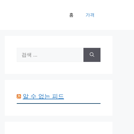
홈
가격
검
색:
알 수 없는 피드