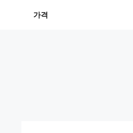
컨
텐
가격
츠
로
건
너
뛰
기