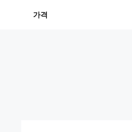
컨
텐
가격
츠
로
건
너
뛰
기