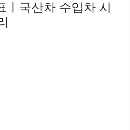
표ㅣ국산차 수입차 시
리