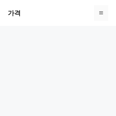
컨
텐
가격
메
츠
로
뉴
건
너
뛰
기