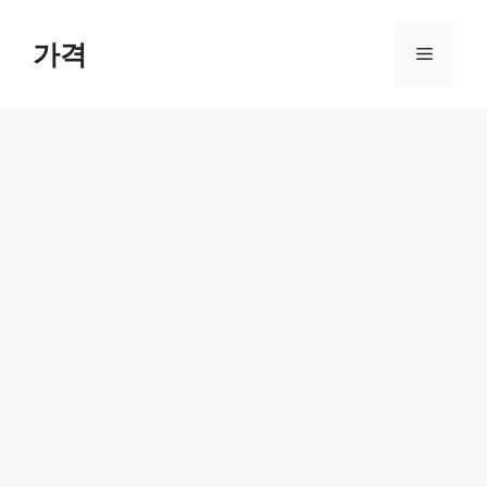
컨
텐
가격
메
츠
로
뉴
건
너
뛰
기