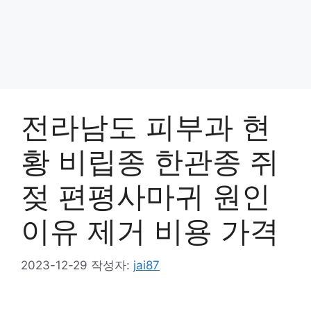
전라남도 피부과 현
황 비립종 한관종 쥐
젖 편평사마귀 원인
이유 제거 비용 가격
2023-12-29
작성자:
jai87