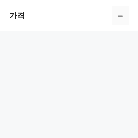
컨
텐
가격
메
츠
로
뉴
건
너
뛰
기