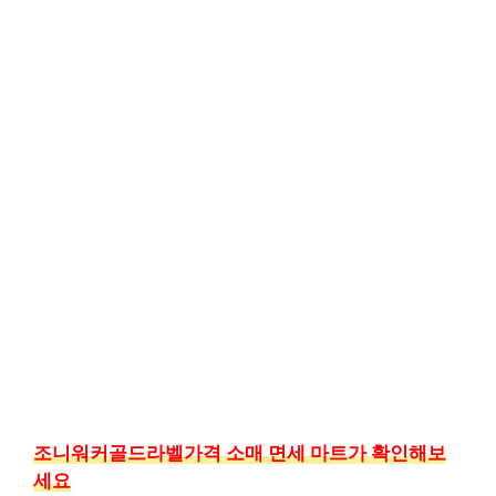
조니워커골드라벨가격 소매 면세 마트가 확인해보
세요