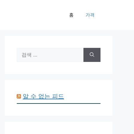
홈
가격
검
색:
알 수 없는 피드