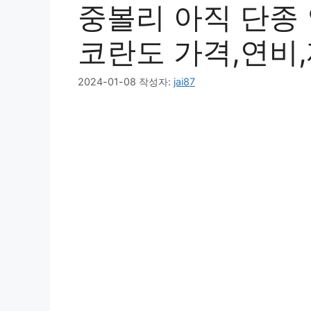
중볼리 아직 단종
코란도 가격,연비
2024-01-08
작성자:
jai87