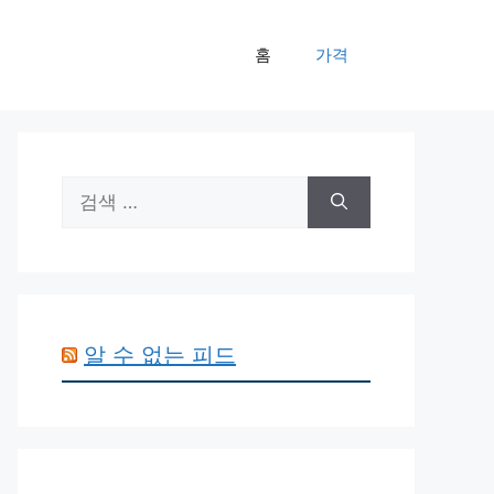
홈
가격
검
색:
알 수 없는 피드