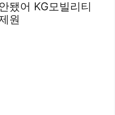
 안됐어 KG모빌리티
,제원