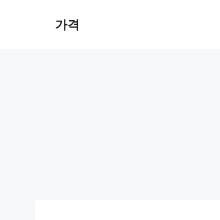
컨
텐
가격
츠
로
건
너
뛰
기