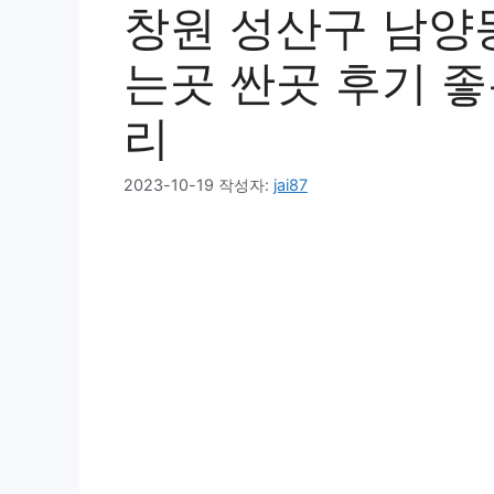
창원 성산구 남양
는곳 싼곳 후기 좋은
리
2023-10-19
작성자:
jai87