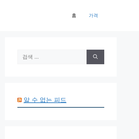
홈
가격
검
색:
알 수 없는 피드