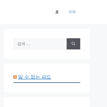
홈
가격
검
색:
알 수 없는 피드