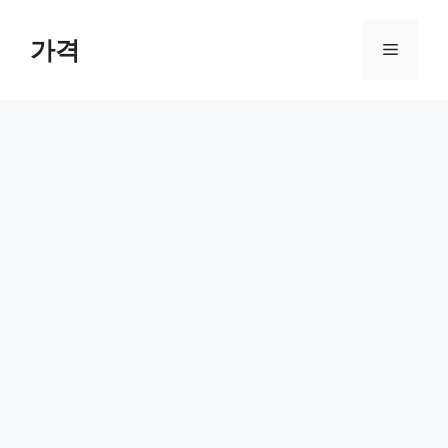
컨
텐
가격
메
츠
로
뉴
건
너
뛰
기