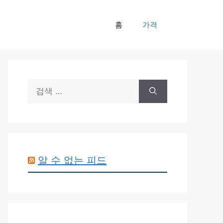
홈
가격
검
색:
알 수 없는 피드