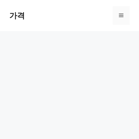
컨
텐
가격
메
츠
로
뉴
건
너
뛰
기