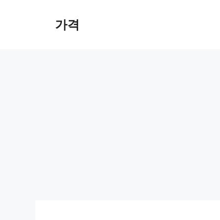
컨
텐
가격
츠
로
건
너
뛰
기