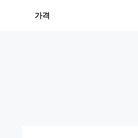
컨
텐
가격
츠
로
건
너
뛰
기