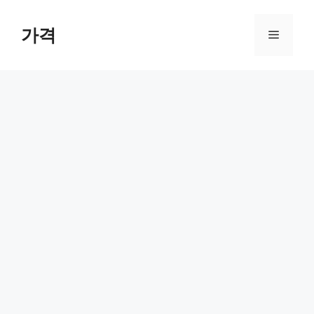
컨
텐
가격
메
츠
로
뉴
건
너
뛰
기