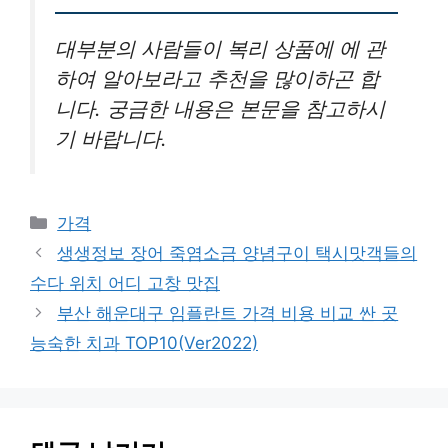
대부분의 사람들이 복리 상품에 에 관
하여 알아보라고 추천을 많이하곤 합
니다. 궁금한 내용은 본문을 참고하시
기 바랍니다.
카
가격
테
생생정보 장어 죽염소금 양념구이 택시맛객들의
고
수다 위치 어디 고창 맛집
리
부산 해운대구 임플란트 가격 비용 비교 싼 곳
능숙한 치과 TOP10(Ver2022)