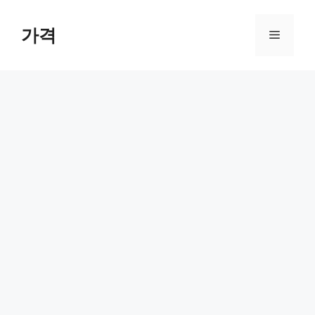
컨
텐
가격
메
츠
로
뉴
건
너
뛰
기