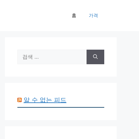
홈
가격
검
색:
알 수 없는 피드