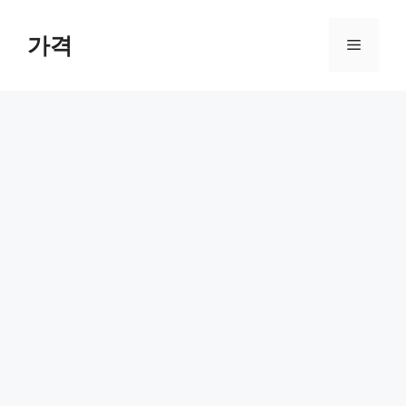
컨
텐
가격
메
츠
로
뉴
건
너
뛰
기