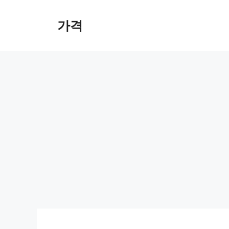
컨
텐
가격
츠
로
건
너
뛰
기